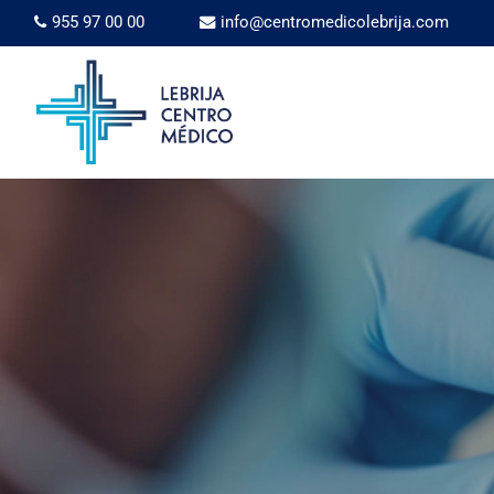
Skip
955 97 00 00
info@centromedicolebrija.com
to
main
content