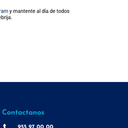
gram
y mantente al día de todos
brija.
Contactanos
955 97 00 00