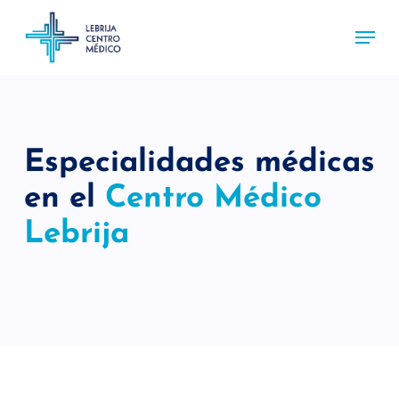
Skip
Menu
to
main
content
Especialidades médicas
en el
Centro Médico
Lebrija