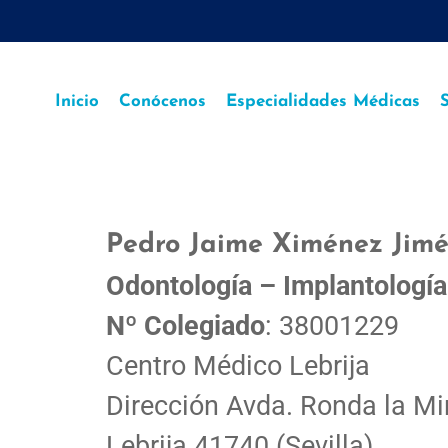
Inicio
Conócenos
Especialidades Médicas
S
Pedro Jaime Ximénez Jim
Odontología – Implantología
Nº Colegiado
: 38001229
Centro Médico Lebrija
Dirección Avda. Ronda la Min
Lebrija 41740 (Sevilla)